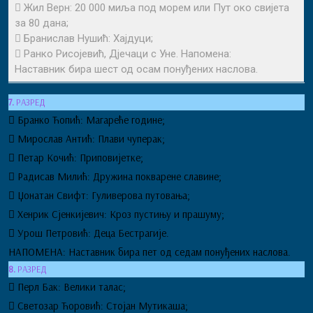
 Жил Верн: 20 000 миља под морем или Пут око свијета
за 80 дана;
 Бранислав Нушић: Хајдуци;
 Ранко Рисојевић, Дјечаци с Уне. Напомена:
Наставник бира шест од осам понуђених наслова.
7.
РАЗРЕД
 Бранко Ћопић: Магареће године;
 Мирослав Антић: Плави чуперак;
 Петар Кочић: Приповијетке;
 Радисав Милић: Дружина покварене славине;
 Џонатан Свифт: Гуливерова путовања;
 Хенрик Сјенкијевич: Кроз пустињу и прашуму;
 Урош Петровић: Деца Бестрагије.
НАПОМЕНА: Наставник бира пет од седам понуђених наслова.
8.
РАЗРЕД
 Перл Бак: Велики талас;
 Светозар Ћоровић: Стојан Мутикаша;