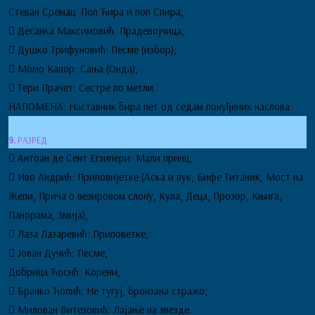
Стеван Сремац: Поп Ћира и поп Спира;
 Десанка Максимовић: Прадевојчица;
 Душко Трифуновић: Песме (избор);
 Момо Капор: Сања (Онда);
 Тери Прачет: Сестре по метли.
НАПОМЕНА: Наставник бира пет од седам понуђених наслова.
9.
РАЗРЕД
 Антоан де Сент Егзипери: Мали принц;
 Иво Андрић: Приповијетке (Аска и вук, Бифе Титаник, Мост на
Жепи, Прича о везировом слону, Кула, Деца, Прозор, Књига,
Панорама, Змија);
 Лаза Лазаревић: Приповетке;
 Јован Дучић: Песме;
Добрица Ћосић: Корени;
 Бранко Ћопић: Не тугуј, бронзана стражо;
 Милован Витезовић: Лајање на звезде.