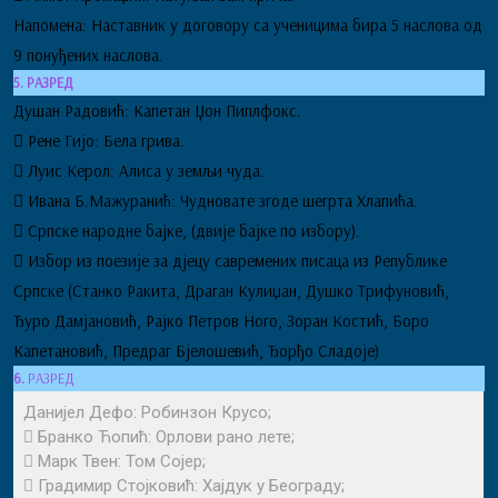
Напомена: Наставник у договору са ученицима бира 5 наслова од
9 понуђених наслова.
5. РАЗРЕД
Душан Радовић: Капетан Џон Пиплфокс.
 Рене Гијо: Бела грива.
 Луис Керол: Алиса у земљи чуда.
 Ивана Б.Мажуранић: Чудновате згоде шегрта Хлапића.
 Српске народне бајке, (двије бајке по избору).
 Избор из поезије за дјецу савремених писаца из Републике
Српске (Станко Ракита, Драган Кулиџан, Душко Трифуновић,
Ђуро Дамјановић, Рајко Петров Ного, Зоран Костић, Боро
Капетановић, Предраг Бјелошевић, Ђорђо Сладоје)
6.
РАЗРЕД
Данијел Дефо: Робинзон Крусо;
 Бранко Ћопић: Орлови рано лете;
 Марк Твен: Том Сојер;
 Градимир Стојковић: Хајдук у Београду;