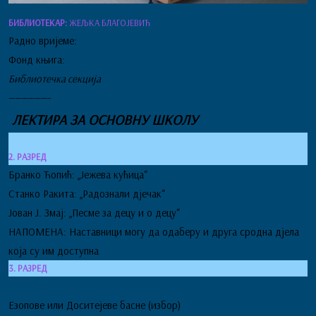
БИБЛИОТЕКАР:
ЖЕЉКА БЛАГОЈЕВИЋ
Радно вријеме:
Фонд књига:
Библиотечка секција
——————–
ЛЕКТИРА ЗА ОСНОВНУ ШКОЛУ
2. РАЗРЕД
Бранко Ћопић: „Јежева кућица“
Станко Ракита: „Радознали дјечак“
Јован Ј. Змај: „Песме за децу и о децу“
НАПОМЕНА: Наставници могу да одаберу и друга сродна дјела
која су им доступна
3. РАЗРЕД
Езопове или Доситејеве басне (избор)