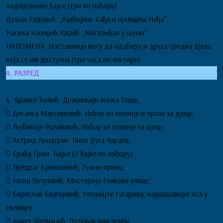
Андерсенове бајке (три по избору)
Душан Радовић: „Разбојник Кађа и принцеза Нађа“
Насиха Капиџић Хаџић: „Маскенбал у шуми“
НАПОМЕНА: Наставници могу да одаберу и друга сродна дјела
која су им доступна (три часа по лектири)
4. РАЗРЕД
§ Бранко Ћопић: Доживљаји мачка Тоше;
 Десанка Максимовић: Избор из поезије и прозе за дјецу;
 Љубивоје Ршумовић: Избор из поезије за дјецу;
 Астрид Линдгрен: Пипи Дуга Чарапа;
 Браћа Грим: Бајке (2 бајке по избору)
 Предраг Бјелошевић, Тужни принц;
 Урош Петровић: Мистерије Гинкове улице;
 Берислав Благојевић: Упознајте Гагарина, најшашавијег пса у
свемиру.
 Ахмет Хромаџић: Патуљак вам прича.