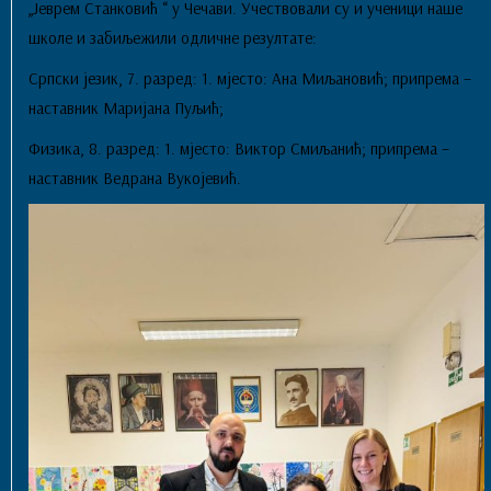
„Јеврем Станковић “ у Чечави. Учествовали су и ученици наше
школе и забиљежили одличне резултате:
Српски језик, 7. разред: 1. мјесто: Ана Миљановић; припрема –
наставник Маријана Пуљић;
Физика, 8. разред: 1. мјесто: Виктор Смиљанић; припрема –
наставник Ведрана Вукојевић.