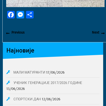
Fa
M
Sh
ce
es
ar
bo
se
e
Кретање
Previous
Previous
Next
чланка
ok
ng
post:
p
er
Најновије
17/06/2026
МАЛИ МАТУРАНТИ
УЧЕНИК ГЕНЕРАЦИЈЕ 2017/2026.ГОДИНЕ
13/06/2026
12/06/2026
СПОРТСКИ ДАН