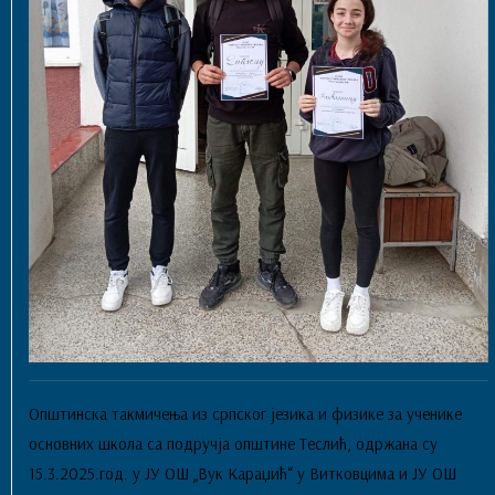
Општинска такмичења из српског језика и физике за ученике
основних школа са подручја општине Теслић, одржана су
15.3.2025.год. у ЈУ ОШ „Вук Караџић“ у Витковцима и ЈУ ОШ