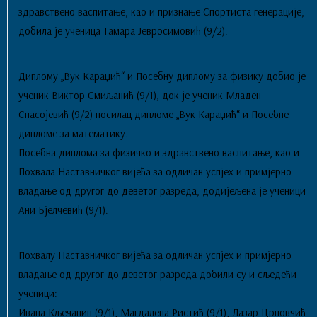
здравствено васпитање, као и признање Спортиста генерације,
добила је ученица Тамара Јевросимовић (9/2).
Диплому „Вук Караџић“ и Посебну диплому за физику добио је
ученик Виктор Смиљанић (9/1), док је ученик Младен
Спасојевић (9/2) носилац дипломе „Вук Караџић“ и Посебне
дипломе за математику.
Посебна диплома за физичко и здравствено васпитање, као и
Похвала Наставничког вијећа за одличан успјех и примјерно
владање од другог до деветог разреда, додијељена је ученици
Ани Бјелчевић (9/1).
Похвалу Наставничког вијећа за одличан успјех и примјерно
владање од другог до деветог разреда добили су и сљедећи
ученици:
Ивана Кљечанин (9/1), Магдалена Ристић (9/1), Лазар Црновчић