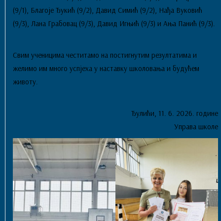
(9/1), Благоје Ђукић (9/2), Давид Симић (9/2), Нађа Вуковић
(9/3), Лана Грабовац (9/3), Давид Игњић (9/3) и Ања Панић (9/3).
Свим ученицима честитамо на постигнутим резултатима и
желимо им много успјеха у наставку школовања и будућем
животу.
Ђулићи, 11. 6. 2026. године
Управа школе