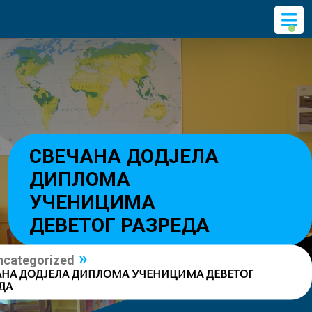
Skip
O
to
M
content
СВЕЧАНА ДОДЈЕЛА
ДИПЛОМА
УЧЕНИЦИМА
ДЕВЕТОГ РАЗРЕДА
»
ncategorized
АНА ДОДЈЕЛА ДИПЛОМА УЧЕНИЦИМА ДЕВЕТОГ
ДА