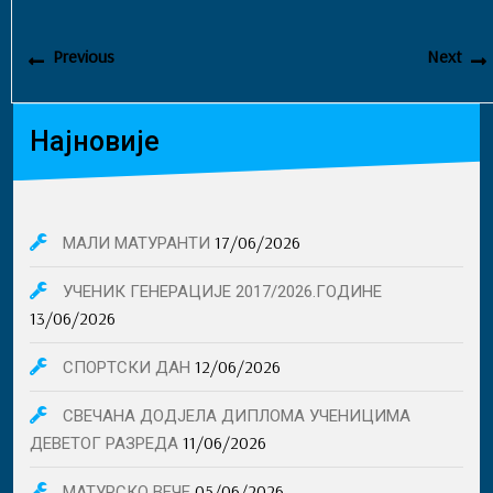
ce
es
ar
bo
se
e
Кретање
Previous
Previous
Next
чланка
ok
ng
post:
p
er
Најновије
17/06/2026
МАЛИ МАТУРАНТИ
УЧЕНИК ГЕНЕРАЦИЈЕ 2017/2026.ГОДИНЕ
13/06/2026
12/06/2026
СПОРТСКИ ДАН
СВЕЧАНА ДОДЈЕЛА ДИПЛОМА УЧЕНИЦИМА
11/06/2026
ДЕВЕТОГ РАЗРЕДА
05/06/2026
МАТУРСКО ВЕЧЕ