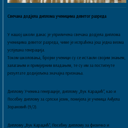
Свечана додјела диплома ученицима деветог разреда
У нашој школи данас је уприличена свечана додјела диплома
ученицима деветог разреда, чиме је испраћена још једна веома
успјешна генерација.
Током школовања, бројни ученици су се истакли својим знањем,
залагањем и примјерним владањем, те су им за постигнуте
резултате додијељена значајна признања.
Диплому Ученика генерације, диплому „Вук Караџић“, као и
Посебну диплому за српски језик, понијела је ученица Анђела
Зорановић (9/2).
Диплому „Вук Караџић“, Посебну диплому за физичко и