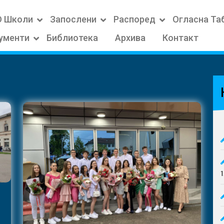
О Школи
Запослени
Распоред
Огласна Та
ументи
Библиотека
Архива
Контакт