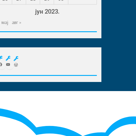
јун 2023.
 мај
авг »
acebook
YouTube
WordPress