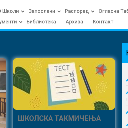
О Школи
Запослени
Распоред
Огласна Та
ументи
Библиотека
Архива
Контакт
ШКОЛСК
ШКОЛСКА ТАКМИЧЕЊА
ТАКМИЧ