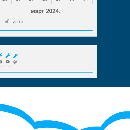
март 2024.
« феб
апр »
acebook
YouTube
WordPress