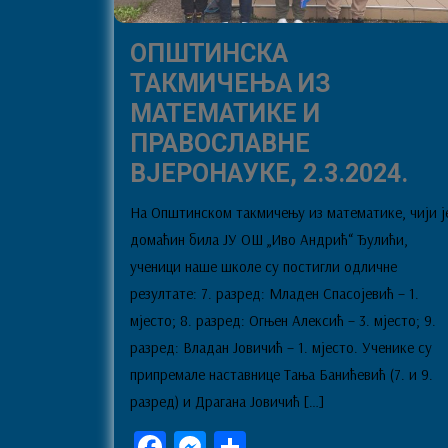
ОПШТИНСКА
ТАКМИЧЕЊА ИЗ
МАТЕМАТИКЕ И
ПРАВОСЛАВНЕ
ОП
ВЈЕРОНАУКЕ, 2.3.2024.
ТА
На Општинском такмичењу из математике, чији ј
ИЗ
домаћин била ЈУ ОШ „Иво Андрић“ Ђулићи,
МА
ученици наше школе су постигли одличне
И
резултате: 7. разред: Младен Спасојевић – 1.
ПР
мјесто; 8. разред: Огњен Алексић – 3. мјесто; 9.
ВЈЕ
разред: Владан Јовичић – 1. мјесто. Ученике су
припремале наставнице Тања Банићевић (7. и 9.
2.3.
разред) и Драгана Јовичић […]
Fa
M
Sh