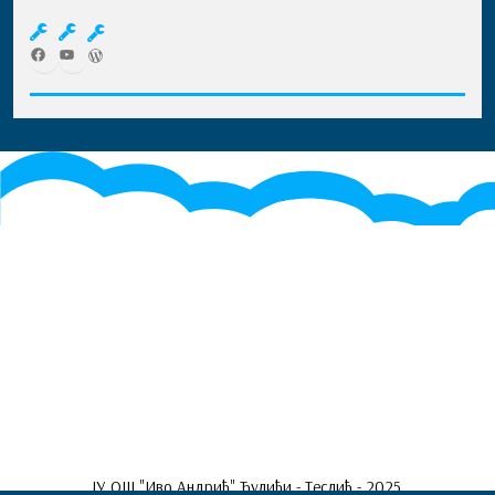
Facebook
YouTube
WordPress
ЈУ ОШ "Иво Андрић" Ђулићи - Теслић - 2025.