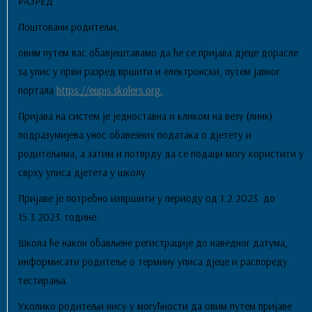
РАЗРЕД
Поштовани родитељи,
овим путем вас обавјештавамо да ће се пријава дјеце дорасле
за упис у први разред вршити и електронски, путем јавног
портала
https://eupis.skolers.org.
Пријава на систем је једноставна и кликом на везу (линк)
подразумијева унос обавезних података о дјетету и
родитељима, а затим и потврду да се подаци могу користити у
сврху уписа дјетета у школу.
Пријаве је потребно извршити у периоду од 1.2.2023. до
15.3.2023. године.
Школа ће након обављене регистрације до наведног датума,
информисати родитеље о термину уписа дјеце и распореду
тестирања.
Уколико родитељи нису у могућности да овим путем пријаве