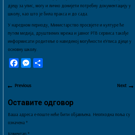
дјецу за упис, могу и лично донијети потребну документацију у
школу, као што је била пракса и до сада.
У наредном периоду, Министарство просвјете и културе ће
путем медија, друштвених мрежа и јавног РТВ сервиса такође
информисати родитеље о наведенoj могућности еУписа дјеце у
основну школу.
Fa
M
Sh
ce
es
ar
bo
se
e
Кретање
Previous
Previous
Next
чланка
ok
ng
post:
p
er
Оставите одговор
Ваша адреса е-поште неће бити објављена.
Неопходна поља су
означена
*
Коментар
*