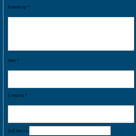
Коментар
*
Име
*
Е-пошта
*
Веб место