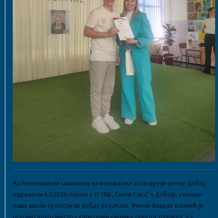
На Регионалном такмичењу из математике за подручје регије Добој,
одржаном 6.4.2024.године у ЈУ ОШ „Свети Сава“ у Добоју, ученици
наше школе су постигли добре резултате. Ученик Владан Јовичић је
освојио друго мјесто у категорији ученика деветог разреда, а у