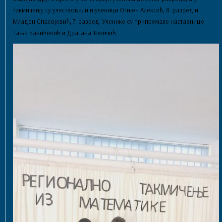
такмичењу су учествовали и ученици Огњен Алексић, 8. разред и
Младен Спасојевић, 7. разред. Ученике су припремале наставнице
Тања Банићевић и Драгана Јовичић.