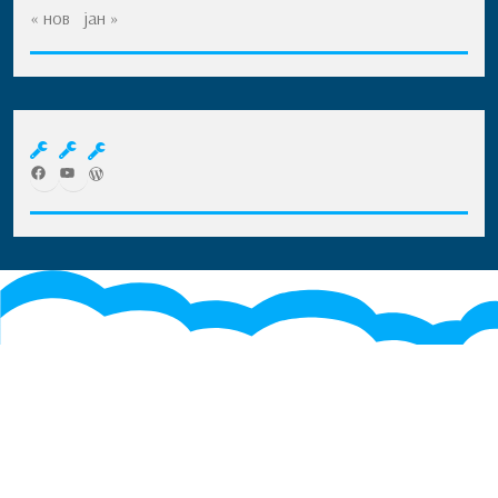
« нов
јан »
Facebook
YouTube
WordPress