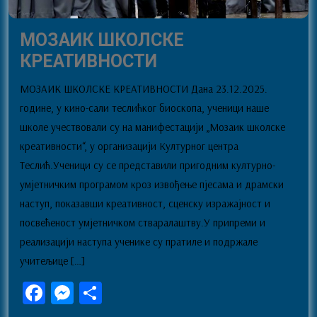
МОЗАИК ШКОЛСКЕ
МОЗАИК
КРЕАТИВНОСТИ
ШКОЛСКЕ
МОЗАИК ШКОЛСКЕ КРЕАТИВНОСТИ Дана 23.12.2025.
КРЕАТИВНОСТИ
године, у кино-сали теслићког биоскопа, ученици наше
школе учествовали су на манифестацији „Мозаик школске
креативности“, у организацији Културног центра
Теслић.Ученици су се представили пригодним културно-
умјетничким програмом кроз извођење пјесама и драмски
наступ, показавши креативност, сценску изражајност и
посвећеност умјетничком стваралаштву.У припреми и
реализацији наступа ученике су пратиле и подржале
учитељице […]
Fa
M
Sh
ce
es
ar